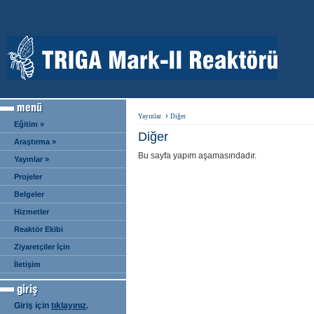
›
Yayınlar
Diğer
Eğitim »
Diğer
Araştırma »
Bu sayfa yapım aşamasındadır.
Yayınlar »
Projeler
Belgeler
Hizmetler
Reaktör Ekibi
Ziyaretçiler İçin
İletişim
Giriş için
tıklayınız
.