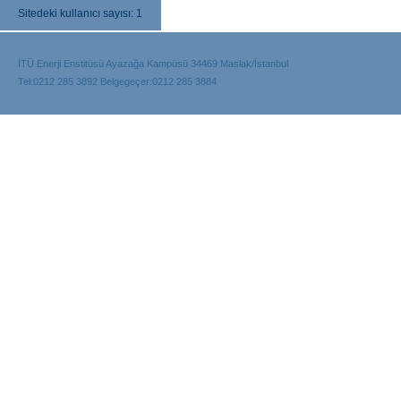
Sitedeki kullanıcı sayısı: 1
İTÜ Enerji Enstitüsü Ayazağa Kampüsü 34469 Maslak/İstanbul
Tel:0212 285 3892 Belgegeçer:0212 285 3884